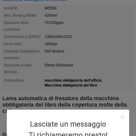
modello:
W5500
Max. Binding Width:
420mm
Spessore della
70-250gsm
copertura:
Dimensione (LXWXH):
1300x530x1020
Peso netto:
180Kgs
Capacità obbligatoria
200 libri/ora
massima:
Spessore di Max.
50mm 500sheets
Binding:
macchina obbligatoria dell'ufficio
Evidenziare:
,
Macchina obbligatoria del libro
Lama automatica di fresatura della macchina
obbligatoria del libro della copertura molle della
colla piccola inclusa
Lasciate un messaggio
Ti richiameremo presto!
Descrizione: