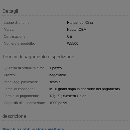
Dettagli
Luogo di origine:
Hangzhou, Cina
Marca:
Neuter;OEM
Certificazione:
CE
Numero di modello:
W5500
Termini di pagamento e spedizione
Quantità di ordine minimo:
1 pezzo
Prezzo:
negotiable
Imballaggi particolari:
scatola
Tempi di consegna:
in 10 giorni dopo la ricezione del pagamento
Termini di pagamento:
T/T; L/C; Western Union
Capacità di alimentazione:
1000 pezzi
descrizione
Macchina obbligatoria elettrica