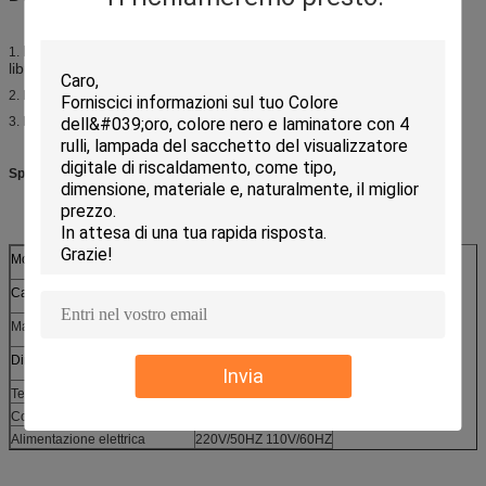
La macchina obbligatoria della colla è utilizzata per il taccuino, il
1.
libro di esercizi, il calendario, i documenti obbligatori ecc.
2. Piccola lama di fresatura inclusa
3. Per legare il libro di copertura molle
Specifiche:
Modello
W5500
Capacità obbligatoria massima
200 libri/ora
Max. Binding Width
420mm
Dimensione (LxWxH)
1300x530x1020
Invia
Tempo di riscaldamento
30 minuti
Consumo di energia
1350W
Alimentazione elettrica
220V/50HZ 110V/60HZ