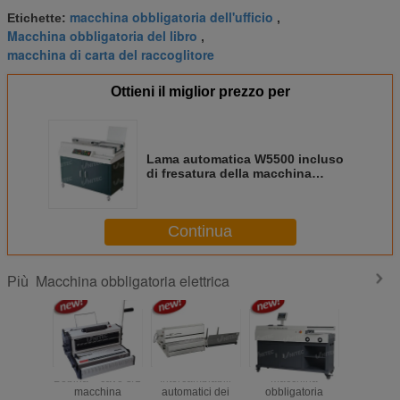
macchina obbligatoria dell'ufficio
Etichette:
,
Macchina obbligatoria del libro
,
macchina di carta del raccoglitore
Ottieni il miglior prezzo per
Lama automatica W5500 incluso
di fresatura della macchina
obbligatoria del libro della
copertura molle della colla
piccola
Continua
Macchina obbligatoria elettrica
Più
Bobina + cavo 3/1
Intercambiabili
Macchina
Macch
macchina
automatici dei
obbligatoria
obbligator