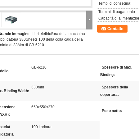
Tempi di consegna:
Termini di pagamento:
Capacità di alimentazio
Contatto
Grande immagine :
libri elettrici/ora della macchina
bbligatoria 380Sheets 100 della colla calda della
olata di 38Mm di GB-6210
GB-6210
Spessore di Max.
dello:
Binding:
330mm
Spessore della
. Binding Width:
copertura:
mensione
650x550x270
Peso netto:
WXH):
pacità
100 libri/ora
igatoria