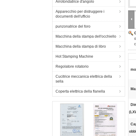
Arrotondatrice d'angolo
Apparecchio per distruggere i
documenti dell'ufficio
punzonatrice del foro
Macchina della stampa dell'occhiello
o
c
Macchina della stampa di libro
Hot Stamping Machine
Regolatore rotatorio
mo
Cucitrice meccanica elettrica della
sella
Max
Coperta elettrica della flanella
Di
(LX
Ca
obbl