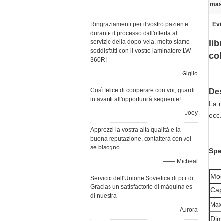
mas
Ringraziamenti per il vostro paziente
Evi
durante il processo dall'offerta al
servizio della dopo-vela, molto siamo
lib
soddisfatti con il vostro laminatore LW-
co
360R!
—— Giglio
Così felice di cooperare con voi, guardi
Des
in avanti all'opportunità seguente!
La m
—— Joey
ecc
Apprezzi la vostra alta qualità e la
buona reputazione, contatterà con voi
se bisogno.
Spe
—— Micheal
Mo
Servicio dell'Unione Sovietica di por di
Gracias un satisfactorio di máquina es
Cap
di nuestra
Max
—— Aurora
Di