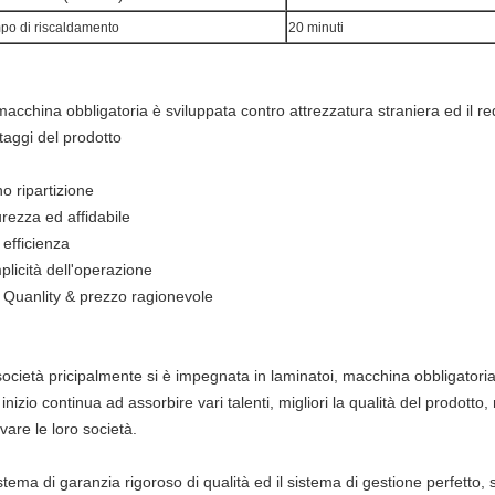
po di riscaldamento
20 minuti
acchina obbligatoria è sviluppata contro attrezzatura straniera ed il re
taggi del prodotto
o ripartizione
rezza ed affidabile
 efficienza
plicità dell'operazione
o Quanlity & prezzo ragionevole
ocietà pricipalmente si è impegnata in laminatoi, macchina obbligatoria, 
inizio continua ad assorbire vari talenti, migliori la qualità del prodotto,
ivare le loro società.
istema di garanzia rigoroso di qualità ed il sistema di gestione perfetto, s