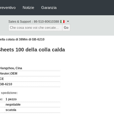
preventivo
Notizie
Garanzia
Sales & Support：
86-510-80610388
Go
 della colata di 38Mm di GB-6210
Sheets 100 della colla calda
Hangzhou, Cina
Neuter;OEM
CE
GB-6210
 spedizione:
mo:
1 pezzo
negotiable
scatola