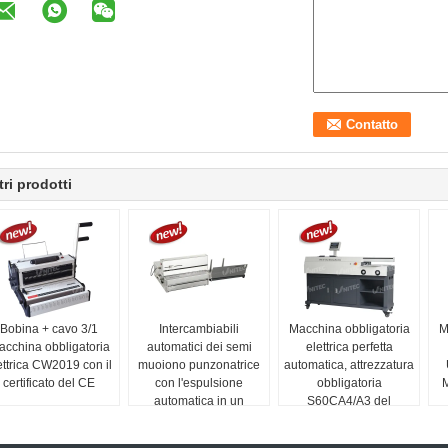
tri prodotti
Bobina + cavo 3/1
Intercambiabili
Macchina obbligatoria
M
acchina obbligatoria
automatici dei semi
elettrica perfetta
ettrica CW2019 con il
muoiono punzonatrice
automatica, attrezzatura
certificato del CE
con l'espulsione
obbligatoria
M
automatica in un
S60CA4/A3 del
vassoio
documento