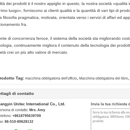
ità dei prodotti è il nostro appiglio in questo, la nostra società «qualità
rimo luogo», forniscono ai clienti qualità e la quantità di vari tipi di prod
a filosofia pragmatica, motivata, orientata verso i servizi di affari ed app
zionamento fra.
ronte di concorrenza feroce, il sistema della società sta migliorando co
ologia, continuamente migliora il contenuto della tecnologia dei prodotti v
età crei un più alto valore di mercato.
,
,
rodotto Tag:
macchina obbligatoria dell'ufficio
Macchina obbligatoria del libro
ttagli di contatto
iangyin Unitec International Co., Ltd.
Invia la tua richiesta
ersona di contatto:
Mrs. Amy
elefono:
+8618795639709
ax:
86-510-80628132