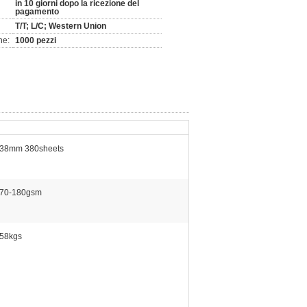
in 10 giorni dopo la ricezione del
pagamento
T/T; L/C; Western Union
ne:
1000 pezzi
38mm 380sheets
70-180gsm
58kgs