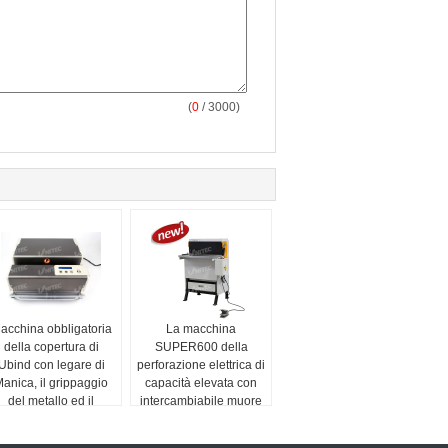
(
0
/ 3000)
acchina obbligatoria
La macchina
della copertura di
SUPER600 della
Ubind con legare di
perforazione elettrica di
anica, il grippaggio
capacità elevata con
del metallo ed il
intercambiabile muore
grippaggio della
copertina rigida