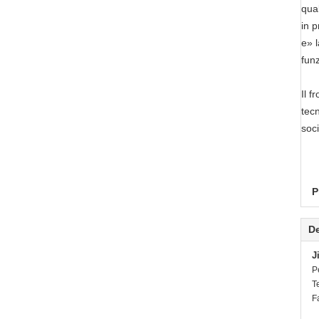
qual
in p
e» l
fun
Il f
tecn
soci
P
De
J
P
T
F