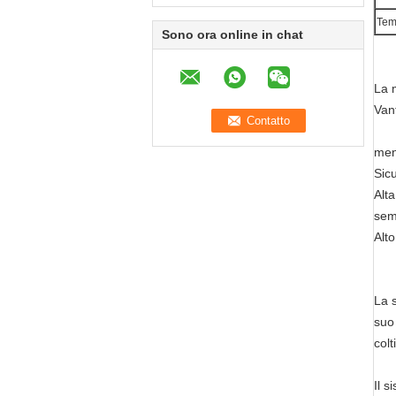
Tem
Sono ora online in chat
La m
Van
men
Sicu
Alta
sem
Alt
La s
suo 
colt
Il s