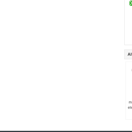
Al
m
el