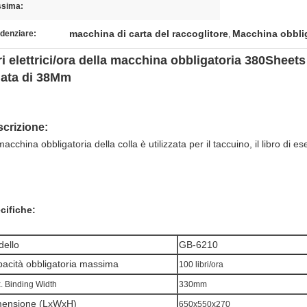
sima:
macchina di carta del raccoglitore
Macchina obblig
denziare:
,
ri elettrici/ora della macchina obbligatoria 380Sheets
lata di 38Mm
crizione:
acchina obbligatoria della colla è utilizzata per il taccuino, il libro di es
.
cifiche:
dello
GB-6210
acità obbligatoria massima
100 libri/ora
. Binding Width
330mm
mensione (LxWxH)
650x550x270