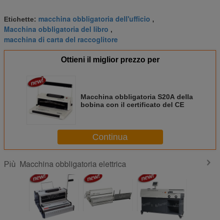
macchina obbligatoria dell'ufficio
Etichette:
,
Macchina obbligatoria del libro
,
macchina di carta del raccoglitore
Ottieni il miglior prezzo per
Macchina obbligatoria S20A della
bobina con il certificato del CE
Continua
Macchina obbligatoria elettrica
Più
Bobina + cavo 3/1
Intercambiabili
Macchina
Macch