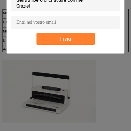
Modello
S20A
Capacità obbligatoria massima
500 strati
Max. Punching Capacity
12sheets (80g)
Invia
Dimensione (LxWxH)
425x555x500
Adeguamento di profondità del margine
3-6mm