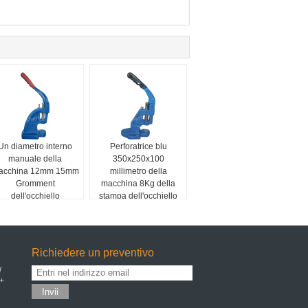
Un diametro interno
Perforatrice blu
manuale della
350x250x100
acchina 12mm 15mm
millimetro della
Gromment
macchina 8Kg della
dell'occhiello
stampa dell'occhiello
dell'insegna della
della mano
maniglia
Richiedere un preventivo
W
S+
Invii