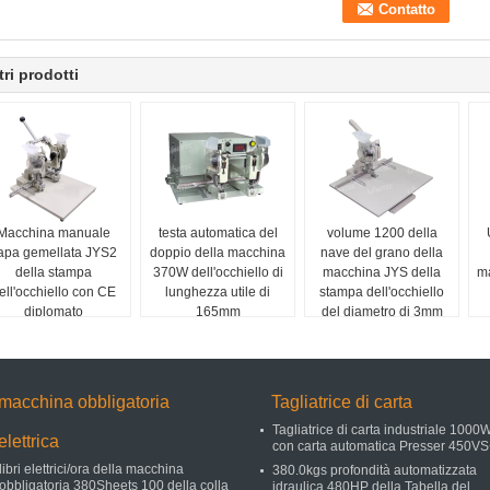
tri prodotti
Macchina manuale
testa automatica del
volume 1200 della
apa gemellata JYS2
doppio della macchina
nave del grano della
della stampa
370W dell'occhiello di
macchina JYS della
m
ell'occhiello con CE
lunghezza utile di
stampa dell'occhiello
diplomato
165mm
del diametro di 3mm
macchina obbligatoria
Tagliatrice di carta
Tagliatrice di carta industriale 1000
elettrica
con carta automatica Presser 450V
libri elettrici/ora della macchina
380.0kgs profondità automatizzata
obbligatoria 380Sheets 100 della colla
idraulica 480HP della Tabella del