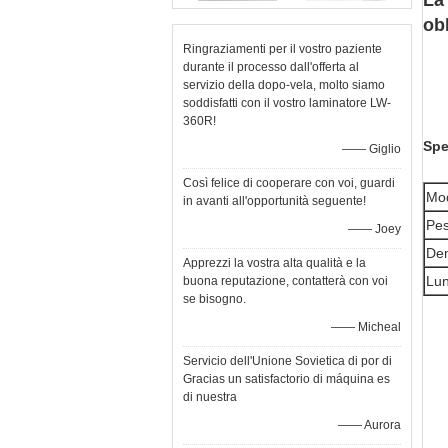
La
ob
Ringraziamenti per il vostro paziente
durante il processo dall'offerta al
servizio della dopo-vela, molto siamo
soddisfatti con il vostro laminatore LW-
360R!
Spe
—— Giglio
Così felice di cooperare con voi, guardi
Mo
in avanti all'opportunità seguente!
Pes
—— Joey
De
Apprezzi la vostra alta qualità e la
Lun
buona reputazione, contatterà con voi
se bisogno.
—— Micheal
Servicio dell'Unione Sovietica di por di
Gracias un satisfactorio di máquina es
di nuestra
—— Aurora