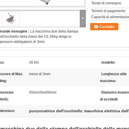
Tempi di consegna:
Termini di pagamento:
Capacità di alimentazio
Contatto
Grande immagine :
La macchina due della stampa
ell'occhiello della mano del CE 26Kg dirige lo
pessore obbligatorio di 3mm
so:
26 KG
modello:
essore di Max.
meno di 3mm
Lunghezza utile
ding:
massima:
mension
450x420x400mm
Diametro munen
WxH):
di occhielli:
punzonatrice dell'occhiello
macchina elettrica dell
denziare:
,