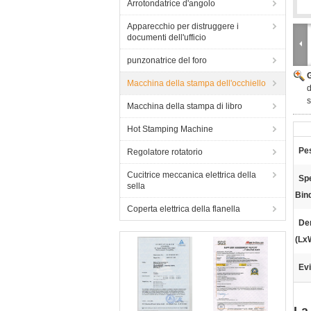
Arrotondatrice d'angolo
Apparecchio per distruggere i
documenti dell'ufficio
punzonatrice del foro
Macchina della stampa dell'occhiello
d
s
Macchina della stampa di libro
Hot Stamping Machine
Pe
Regolatore rotatorio
Cucitrice meccanica elettrica della
Sp
sella
Bin
Coperta elettrica della flanella
De
(Lx
Evi