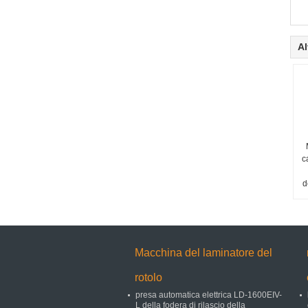
Al
c
d
Macchina del laminatore del
rotolo
presa automatica elettrica LD-1600EIV-
L della fodera di rilascio della