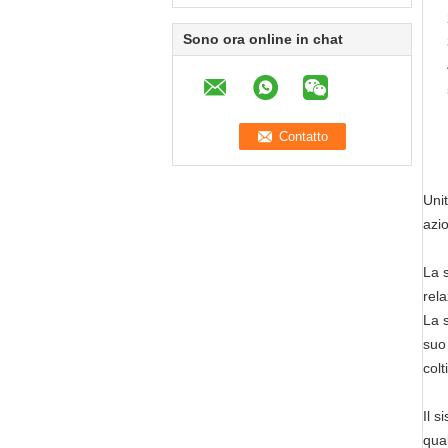
Sono ora online in chat
Unit
azi
La s
rela
La s
suo 
colt
Il s
qual