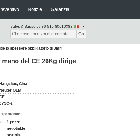
preventivo
Notizie
Garanzia
Sales & Support：
86-510-80610388
Go
ige lo spessore obbligatorio di 3mm
a mano del CE 26Kg dirige
Hangzhou, Cina
Neuter;OEM
CE
JYSC-2
 spedizione:
mo:
1 pezzo
negotiable
scatola