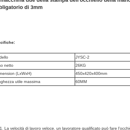
 macchina due della stampa dell'occhiello della man
bligatorio di 3mm
cifiche:
dello
JYSC-2
o netto
26KG
mension (LxWxH)
450x420x400mm
ghezza utile massima
60MM
La velocità di lavoro veloce, un lavoratore qualificato può fare l'occhi