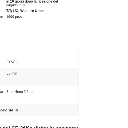
in 10 giorni dopo la ricezione del
pagamento
T/T; L/C; Western Union
ne:
1000 pezzi
JYSC-2
60 mm
te
3mm 4mm 5.5mm
'occhiello