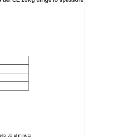
o del CE 26Kg dirige lo spessore
ello 30 al minuto