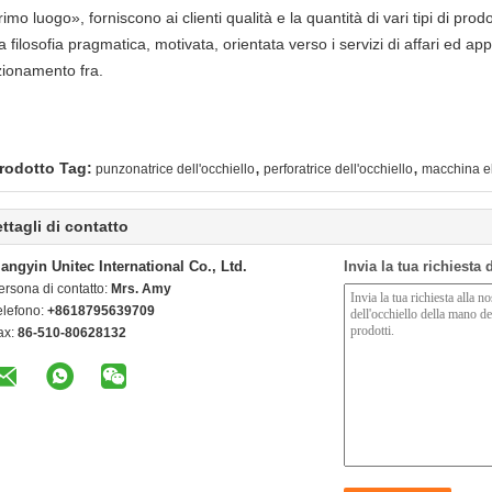
rimo luogo», forniscono ai clienti qualità e la quantità di vari tipi di prod
a filosofia pragmatica, motivata, orientata verso i servizi di affari ed app
zionamento fra.
,
,
rodotto Tag:
punzonatrice dell'occhiello
perforatrice dell'occhiello
macchina ele
ttagli di contatto
iangyin Unitec International Co., Ltd.
Invia la tua richiesta
ersona di contatto:
Mrs. Amy
elefono:
+8618795639709
ax:
86-510-80628132