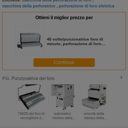
macchina della perforatrice
perforazione di foro elettrica
,
Ottieni il miglior prezzo per
40 volte/punzonatrice foro di
minuto, perforazione di foro
elettrica resistente
Continua
Punzonatrice del foro
Più
Punzonatrice HP-
70 volte/spessore
cavo ad alta
Macchina e
798ZD del foro di
automatico
velocità della
più vi
raccoglitore di
minimo della
stampa della
555X25
combinazione con
perforatrice
punzonatrice
millimetro
CE diplomato
1.0mm per la
automatica del
della perf