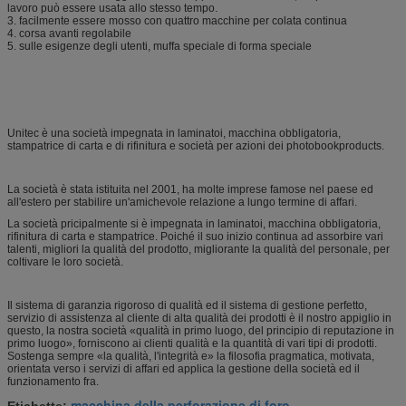
lavoro può essere usata allo stesso tempo.
3. facilmente essere mosso con quattro macchine per colata continua
4. corsa avanti regolabile
5. sulle esigenze degli utenti, muffa speciale di forma speciale
Unitec è una società impegnata in laminatoi, macchina obbligatoria,
stampatrice di carta e di rifinitura e società per azioni dei photobookproducts.
La società è stata istituita nel 2001, ha molte imprese famose nel paese ed
all'estero per stabilire un'amichevole relazione a lungo termine di affari.
La società pricipalmente si è impegnata in laminatoi, macchina obbligatoria,
rifinitura di carta e stampatrice. Poiché il suo inizio continua ad assorbire vari
talenti, migliori la qualità del prodotto, migliorante la qualità del personale, per
coltivare le loro società.
Il sistema di garanzia rigoroso di qualità ed il sistema di gestione perfetto,
servizio di assistenza al cliente di alta qualità dei prodotti è il nostro appiglio in
questo, la nostra società «qualità in primo luogo, del principio di reputazione in
primo luogo», forniscono ai clienti qualità e la quantità di vari tipi di prodotti.
Sostenga sempre «la qualità, l'integrità e» la filosofia pragmatica, motivata,
orientata verso i servizi di affari ed applica la gestione della società ed il
funzionamento fra.
macchina della perforazione di foro
Etichette:
,