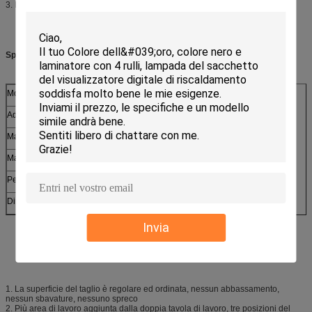
3. Intercambiabile muore la macchina obbligatoria
Specifiche:
Modello
HP-7988 A4
Adeguamento di profondità del margine
3-6mm
Max. Punching Capacity
30sheets (80g)
Max. Binding Width
A4 (297mm)
Peso netto
45.5kgs
Dimensione (LxWxH)
510x430x260mm
Invia
1. La superficie del taglio è regolare ed ordinata, nessun abbassamento,
nessun sbavature, nessuno spreco
2. Più area di lavoro aggiunta dalla doppia tavola di lavoro, tre posizioni del