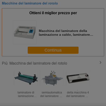
Macchine del laminatore del rotolo
Ottieni il miglior prezzo per
Macchina del laminatore della
laminazione a caldo, laminatore
resistente
FGK120/FGK220/FGK320/FGK450
del sacchetto di 6 rulli
Continua
Macchina del laminatore del rotolo
Più
Esclusivamente
La macchina
rulli di plastica
macchin
laminatore di
semiautomatica
della macchina 4
laminato
laminazione
del laminatore del
del laminatore del
rotolo
manuale di freddo
rotolo, sceglie il
sacchetto 400W
sacchetto 
della macchina
laminatore
A4 0.35M/min
a casa c