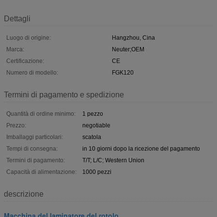
Dettagli
Luogo di origine:
Hangzhou, Cina
Marca:
Neuter;OEM
Certificazione:
CE
Numero di modello:
FGK120
Termini di pagamento e spedizione
Quantità di ordine minimo:
1 pezzo
Prezzo:
negotiable
Imballaggi particolari:
scatola
Tempi di consegna:
in 10 giorni dopo la ricezione del pagamento
Termini di pagamento:
T/T; L/C; Western Union
Capacità di alimentazione:
1000 pezzi
descrizione
Macchina del laminatore del rotolo