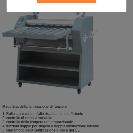
Macchina della laminazione di funzioni:
1. Rullo cromato con l'alto riscaldamento efficiente
2. controllo di velocità variabile
3. controllo della temperatura proporzionale
4. funzioni doppie per singola e doppia laminazione laterale
5. Nell'ambito della certificazione di iso e del CE