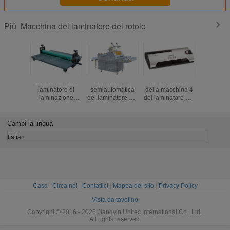
Macchina del laminatore del rotolo
Più
Esclusivamente
La macchina
rulli di plastica
macchin
laminatore di
semiautomatica
della macchina 4
laminato
laminazione
del laminatore del
del laminatore del
rotolo
manuale di freddo
rotolo, sceglie il
sacchetto 400W
sacchetto 
della macchina
laminatore
A4 0.35M/min
a casa c
LBS650/LBS1000/LBS1300
parteggiato del
DW-4CF
scarpa 
Cambi la lingua
di 650mm
rotolo heated con
infraros
il separatore
3A
Italian
SFML-520
Casa
|
Circa noi
|
Contattici
|
Mappa del sito
|
Privacy Policy
Vista da tavolino
Copyright © 2016 - 2026 Jiangyin Unitec International Co., Ltd..
All rights reserved.