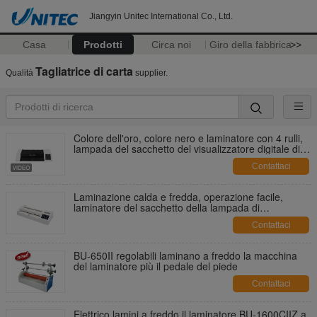
Jiangyin Unitec International Co., Ltd.
Casa
Prodotti
Circa noi
Giro della fabbrica
>>
Tagliatrice di carta
Qualità
supplier.
Colore dell'oro, colore nero e laminatore con 4 rulli,
lampada del sacchetto del visualizzatore digitale di
riscaldamento
Contattaci
Laminazione calda e fredda, operazione facile,
laminatore del sacchetto della lampada di
riscaldamento di 4 rulli
Contattaci
BU-650II regolabili laminano a freddo la macchina
del laminatore più il pedale del piede
Contattaci
Elettrico lamini a freddo il laminatore BU-1600CIIZ a