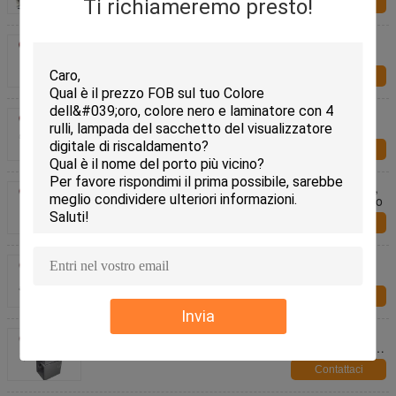
Ti richiameremo presto!
Contattaci
Bobina + cavo 3/1 macchina obbligatoria elettrica
CW2019 con il certificato del CE
Contattaci
Intercambiabili automatici dei semi muoiono
punzonatrice con l'espulsione automatica in un
vassoio
Contattaci
Macchina obbligatoria elettrica perfetta automatica,
attrezzatura obbligatoria S60CA4/A3 del documento
Contattaci
40 strati/macchina di piegatura di carta elettrica
minima Crease-335 con CE diplomato
Contattaci
Invia
macchina di piegatura elettrica di carta 1.2mm/di
0.6mm /1.4mm con 5 pollici di touch screen Crease-
5335
Contattaci